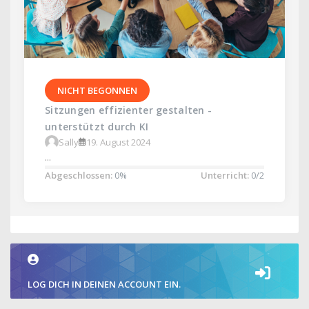
NICHT BEGONNEN
Sitzungen effizienter gestalten -
unterstützt durch KI
Sally
19. August 2024
...
Abgeschlossen:
0%
Unterricht:
0/2
LOG DICH IN DEINEN ACCOUNT EIN.