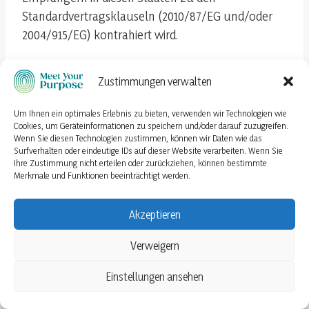
Standardvertragsklauseln (2010/87/EG und/oder
2004/915/EG) kontrahiert wird.
Streifen
Zustimmungen verwalten
Wir bieten die Möglichkeit, Zahlungsvorgänge über
Um Ihnen ein optimales Erlebnis zu bieten, verwenden wir Technologien wie
Cookies, um Geräteinformationen zu speichern und/oder darauf zuzugreifen.
den Zahlungsdienstleister Stripe Technology
Wenn Sie diesen Technologien zustimmen, können wir Daten wie das
Europe, Limited, The One Building. 1, Lower Grand
Surfverhalten oder eindeutige IDs auf dieser Website verarbeiten. Wenn Sie
Ihre Zustimmung nicht erteilen oder zurückziehen, können bestimmte
Canal Street, Dublin 2, Irland (Stripe) abzuwickeln.
Merkmale und Funktionen beeinträchtigt werden.
Dies entspricht unserem berechtigten Interesse,
eine effiziente und sichere Zahlungsmethode
Akzeptieren
anzubieten (Art. 6 Abs. 1 lit. f DSGVO). In dem
Zusammenhang geben wir folgende Daten an
Verweigern
Stripe weiter, soweit es für die Vertragserfüllung
Einstellungen ansehen
erforderlich ist (Art. 6 Abs. 1 lit b. DSGVO):